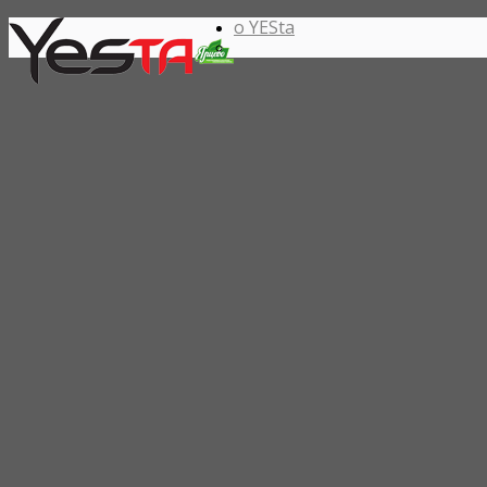
о YESta