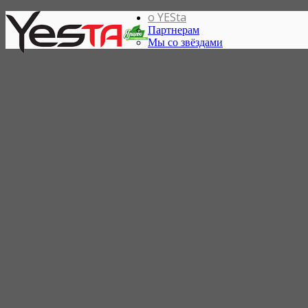
о YESta
Партнерам
Мы со звёздами