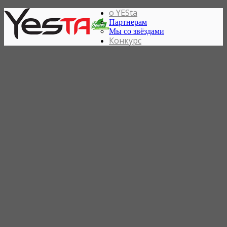
о YESta
Партнерам
Мы со звёздами
Конкурс